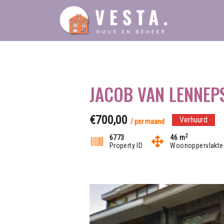
Ga
naar
de
inhoud
JACOB VAN LENNEP
€700,00
Verhuurd
/ per maand
2
6773
46 m
Property ID
Woonoppervlakte