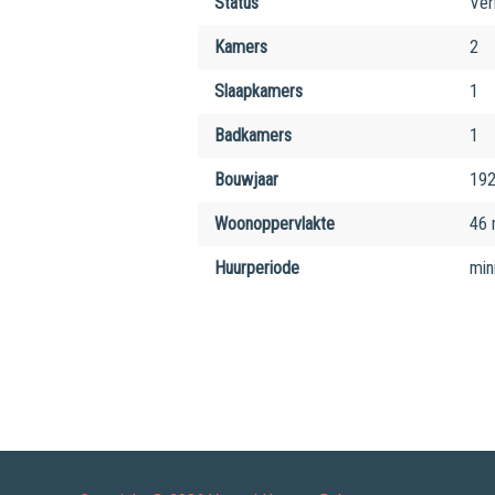
Status
Ver
Kamers
2
Slaapkamers
1
Badkamers
1
Bouwjaar
19
Woonoppervlakte
46
Huurperiode
min