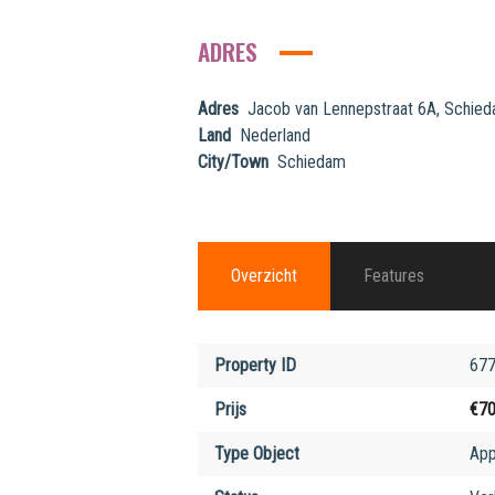
ADRES
Adres
Jacob van Lennepstraat 6A, Schie
Land
Nederland
City/Town
Schiedam
Overzicht
Features
Property ID
67
Prijs
€7
Type Object
App