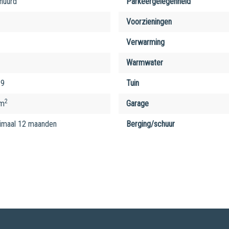
huurd
Parkeergelegenheid
Voorzieningen
Verwarming
Warmwater
29
Tuin
2
 m
Garage
imaal 12 maanden
Berging/schuur