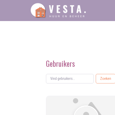
Ga
naar
de
inhoud
Gebruikers
Vind gebruikers...
Vind gebruikers...
Zoeken