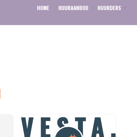
HOME
HUURAANBOD
HUURDERS