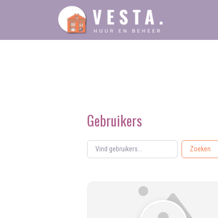
Ga
naar
de
inhoud
Gebruikers
Vind gebruikers...
Vind gebruikers...
Zoeken