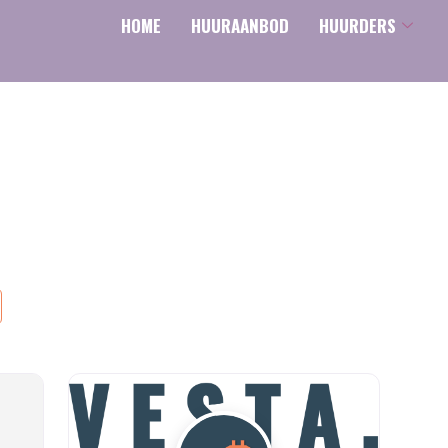
HOME
HUURAANBOD
HUURDERS